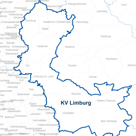
Pflegeberatung
Hilfs-Mittel-Verleih
Servicewohnen-Sonnenpark
Tages-Pflege