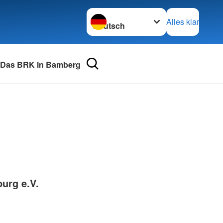
Sprache wechseln zu
Alles klar
Das BRK in Bamberg
urse
Adressen
mular
Landesverbände
 für Medizinprodukte-
Kreisverbände
Generalsekretariat
e und Lob
urg e.V.