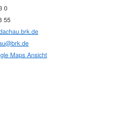
3 0
3 55
vdachau.brk.de
hau@brk.de
ogle Maps Ansicht