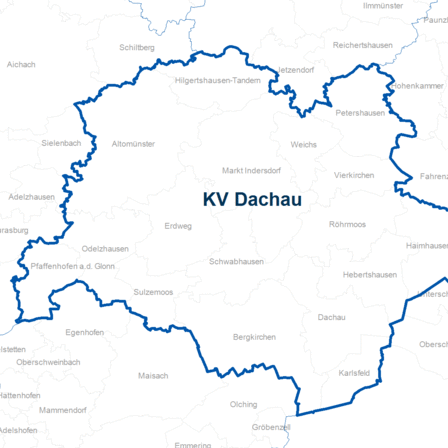
Pflegeberatung
Hilfs-Mittel-Verleih
Servicewohnen-Sonnenpark
Tages-Pflege