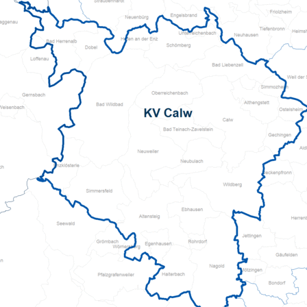
Pflegeberatung
Hilfs-Mittel-Verleih
Servicewohnen-Sonnenpark
Tages-Pflege