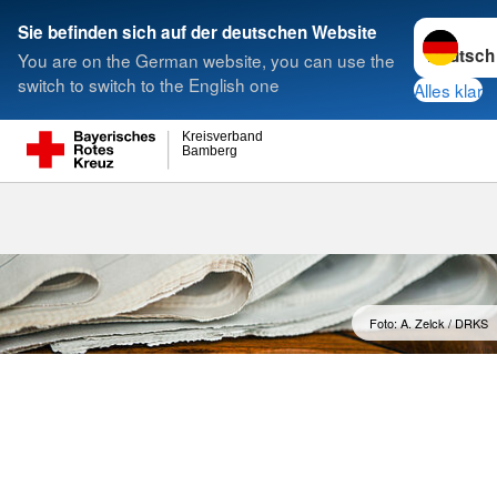
Sprache w
Sie befinden sich auf der deutschen Website
You are on the German website, you can use the
Suche
switch to switch to the English one
Alles klar
Kreisverband
Bamberg
Meldungen
Foto: A. Zelck / DRKS