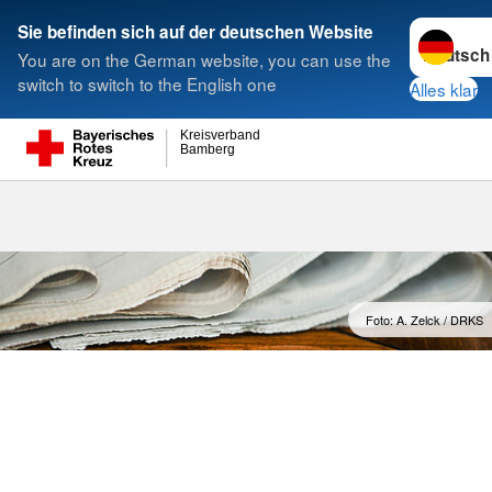
Sprache w
Sie befinden sich auf der deutschen Website
You are on the German website, you can use the
Suche
switch to switch to the English one
Alles klar
Kreisverband
Bamberg
Meldungen
Foto: A. Zelck / DRKS